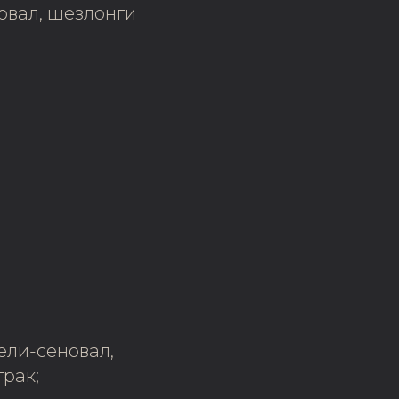
новал, шезлонги
чели-сеновал,
трак;