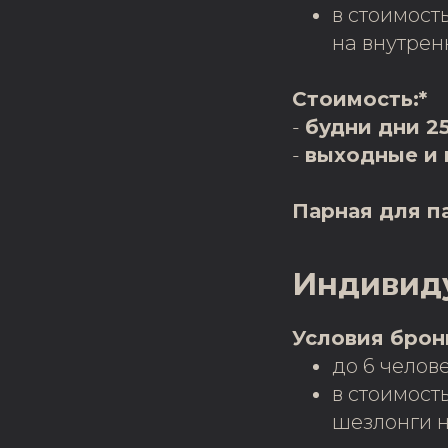
в стоимост
на внутрен
Стоимость:*
-
будни дни 2
-
выходные и 
Парная для па
Индивиду
Условия брон
до 6 челове
в стоимост
шезлонги н