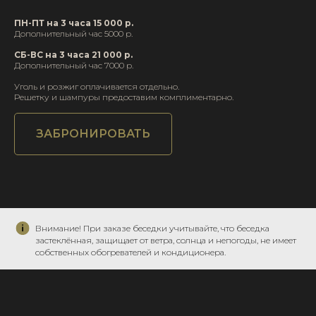
ПН-ПТ на 3 часа 15 000 р.
Дополнительный час 5000 р.
СБ-ВС на 3 часа 21 000 р.
Дополнительный час 7000 р.
Уголь и розжиг оплачивается отдельно.
Решетку и шампуры предоставим комплиментарно.
ЗАБРОНИРОВАТЬ
Внимание! При заказе беседки учитывайте, что беседка
застеклённая, защищает от ветра, солнца и непогоды, не имеет
собственных обогревателей и кондиционера.